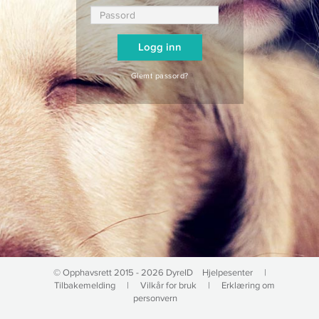
Glemt passord?
© Opphavsrett 2015 - 2026 DyreID
Hjelpesenter
|
Tilbakemelding
|
Vilkår for bruk
|
Erklæring om
personvern